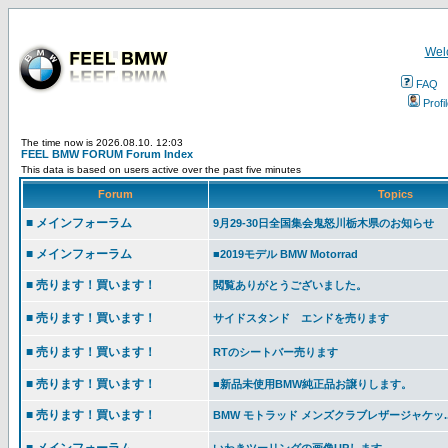
Wel
FAQ
Profi
The time now is 2026.08.10. 12:03
FEEL BMW FORUM Forum Index
This data is based on users active over the past five minutes
Forum
Topics
■ メインフォーラム
9月29-30日全国集会鬼怒川栃木県のお知らせ
■ メインフォーラム
■2019モデル BMW Motorrad
■ 売ります！買います！
閲覧ありがとうございました。
■ 売ります！買います！
サイドスタンド エンドを売ります
■ 売ります！買います！
RTのシートバー売ります
■ 売ります！買います！
■新品未使用BMW純正品お譲りします。
■ 売ります！買います！
BMW モトラッド メンズクラブレザージャケッ..