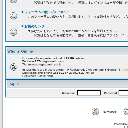
閲覧はどなたでも可能です。 投稿にはログイン（ユーザ登録）が
■ フォーラムの使い方について
このフォーラムの使い方をご説明します。ファイル添付方法などこちら
■ お薦めリンク
▼あなたのお気に入り、お勧めのホームページを登録ください。
閲覧はどなたでも可能です。 投稿、画像表示にはログイン（ユー
Who is Online
Our users have posted a total of
22162
articles
We have
1574
registered users
The newest registered user is
In total there are
8
users online :: 0 Registered, 0 Hidden and 8 Guests [
Admin
Most users ever online was
801
on 2026.05.22. 04:35
Registered Users: None
Log in
Username:
Password:
New posts
Powered by
Enh