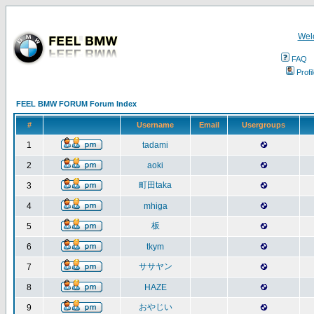
Wel
FAQ
Profi
FEEL BMW FORUM Forum Index
#
Username
Email
Usergroups
1
tadami
2
aoki
町田taka
3
4
mhiga
板
5
6
tkym
ササヤン
7
8
HAZE
おやじい
9