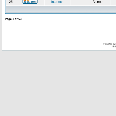
None
25
intertech
Page
1
of
63
Powered by
Enh