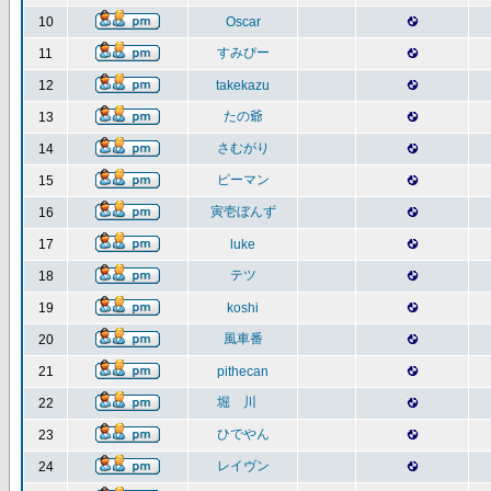
10
Oscar
すみぴー
11
12
takekazu
たの爺
13
さむがり
14
ピーマン
15
寅壱ぼんず
16
17
luke
テツ
18
19
koshi
風車番
20
21
pithecan
堀 川
22
ひでやん
23
レイヴン
24