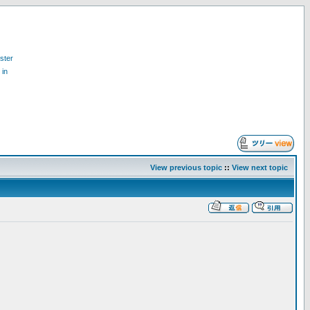
ster
 in
View previous topic
::
View next topic