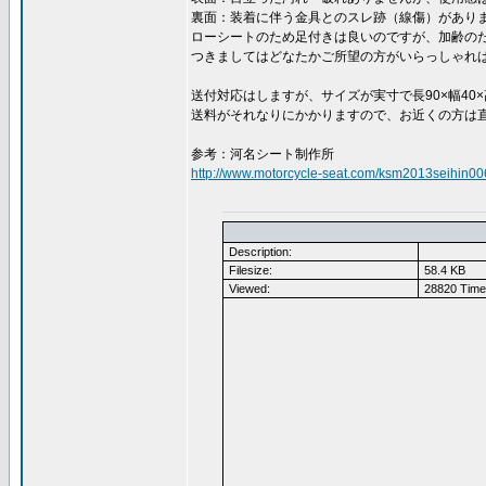
裏面：装着に伴う金具とのスレ跡（線傷）があり
ローシートのため足付きは良いのですが、加齢の
つきましてはどなたかご所望の方がいらっしゃれ
送付対応はしますが、サイズが実寸で長90×幅40
送料がそれなりにかかりますので、お近くの方は
参考：河名シート制作所
http://www.motorcycle-seat.com/ksm2013seihin006
Description:
Filesize:
58.4 KB
Viewed:
28820 Time