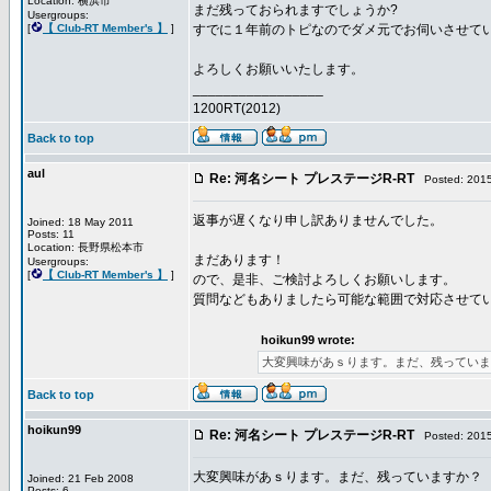
Location: 横浜市
まだ残っておられますでしょうか?
Usergroups:
[
【 Club-RT Member's 】
]
すでに１年前のトピなのでダメ元でお伺いさせて
よろしくお願いいたします。
_________________
1200RT(2012)
Back to top
aul
Re: 河名シート プレステージR-RT
Posted: 2015
返事が遅くなり申し訳ありませんでした。
Joined: 18 May 2011
Posts: 11
Location: 長野県松本市
まだあります！
Usergroups:
[
【 Club-RT Member's 】
]
ので、是非、ご検討よろしくお願いします。
質問などもありましたら可能な範囲で対応させて
hoikun99 wrote:
大変興味があｓります。まだ、残っていま
Back to top
hoikun99
Re: 河名シート プレステージR-RT
Posted: 2015
大変興味があｓります。まだ、残っていますか？
Joined: 21 Feb 2008
Posts: 6