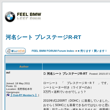
河名シート プレステージR-RT
FEEL BMW FORUM Forum Index
->
■ 売ります！買います！
Author
aul
河名シート プレステージR-RT
Posted: 2015.07.0
ローシート 「 プレステージＲ−ＲＴ 」です。
Joined: 18 May 2011
Posts: 11
シートヒーター付き（ライダーのみ）
Location: 長野県松本市
3万円＋送料でいかがでしょう？
Usergroups:
[
【 Club-RT Member's 】
]
2010年式1200RT（DOHC）に装着していました
おそらくSOHCにも装着できるのではないかと思
表面：目立った汚れ・破れありませんが、使用感は