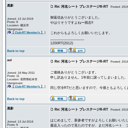
黒影
Re: 河名シート プレステージR-RT
Posted: 2016
御返信ありがとうございました。
Joined: 13 Jul 2016
Posts: 8
やはりそうですよねー残念!!
Location: 横浜市
Usergroups:
[
【 Club-RT Member's 】
]
これからもよろしくお願いいたします。
_________________
1200RT(2012)
Back to top
aul
Re: 河名シート プレステージR-RT
Posted: 2016
ご連絡ありがとうございます。
Joined: 18 May 2011
Posts: 11
申し訳ありません。1年前に譲ってしまいました。
Location: 長野県松本市
Usergroups:
[
【 Club-RT Member's 】
]
同じ空冷RTだと思いますので、今後ともよろしく
Back to top
黒影
Re: 河名シート プレステージR-RT
Posted: 2016
はじめまして、新参者ですがよろしくお願いいた
Joined: 13 Jul 2016
Posts: 8
最近入ったので見たのですが、まだ河名シート プ