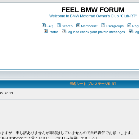
FEEL BMW FORUM
Welcome to BMW Motorrad Owner's Club "Club-RT"
FAQ
Search
Memberlist
Usergroups
Regi
Profile
Log in to check your private messages
Log
河名シート プレステージR-RT
5. 20:13
。
いますが、申し訳ありませんが確認はしていませんので自己責任でお願いします。
ありますのでご了承ください。（2011〜使用してました）