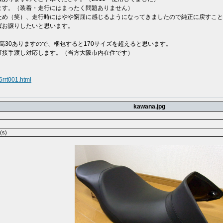
ます。（装着・走行にはまったく問題ありません）
ため（笑）、走行時にはやや窮屈に感じるようになってきましたので純正に戻すこと
ばお譲りしたいと思います。
×高30ありますので、梱包すると170サイズを超えると思います。
直接手渡し対応します。（当方大阪市内在住です）
rrt001.html
kawana.jpg
(s)